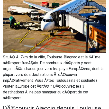
SituÃ© Ã 7km de la ville, Toulouse-Blagnac est le 6Ã¨me
aÃ©roport franÃ§ais. De nombreux dÃ©parts y sont
organisÃ©s chaque jour vers les pays EuropÃ©ens, dont la
plupart vers des destinations Ã dÃ©couvrir
impÃ©rativement. Vous Ãªtes Toulousains et souhaitez
visiter lâEurope cet Ã©tÃ© ? DÃ©couvrez les 3
destinations Ã ne pas manquer au dÃ©part de cet
aÃ©roport.
DÃ©couvrir Ajaccio depuis Toulouse