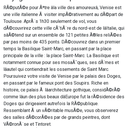
RÃ©putÃ©e pour Ãªtre âla ville des amoureuxâ, Venise est
une ville italienne Ã visiter impÃ©rativement au dÃ©part de
Toulouse. AprÃ¨s 1h30 seulement de vol, vous
dÃ©couvrirez cette ville cÃ´tiÃ¨re du nord-est de lâItalie, qui
sâÃ©tend sur un ensemble de 121 petites Ã®les reliÃ©es
par pas moins de 435 ponts. DÃ©couvrez dans un premier
temps la Basilique Saint-Marc, en passant par la place
principale de la ville : la place Saint-Marc. La Basilique est
notamment connue pour ses mosaÃ¯ques, ses dÃ´mes et
lâautel qui contiendrait les ossements de Saint Marc.
Poursuivez votre visite de Venise par le palais des Doges,
en passant par le fameux pont des Soupirs. Riche en
histoire, ce palais Ã lâarchitecture gothique, considÃ©rÃ©
comme lâun des plus beaux dâEurope fut la rÃ©sidence des
Doges qui dirigeaient autrefois la RÃ©publique.
Ressemblant Ã un vÃ©ritable musÃ©e, vous observerez
des salles dÃ©corÃ©es par de grands peintres, dont
VÃ©ronÃ¨se et Tintoret.