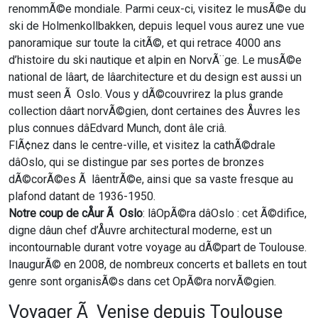
renommÃ©e mondiale. Parmi ceux-ci, visitez le musÃ©e du
ski de Holmenkollbakken, depuis lequel vous aurez une vue
panoramique sur toute la citÃ©, et qui retrace 4000 ans
d’histoire du ski nautique et alpin en NorvÃ¨ge. Le musÃ©e
national de lâart, de lâarchitecture et du design est aussi un
must seen Ã Oslo. Vous y dÃ©couvrirez la plus grande
collection dâart norvÃ©gien, dont certaines des Åuvres les
plus connues dâEdvard Munch, dont âle criâ.
FlÃ¢nez dans le centre-ville, et visitez la cathÃ©drale
dâOslo, qui se distingue par ses portes de bronzes
dÃ©corÃ©es Ã lâentrÃ©e, ainsi que sa vaste fresque au
plafond datant de 1936-1950.
Notre coup de cÅur
Ã Oslo
: lâOpÃ©ra dâOslo : cet Ã©difice,
digne dâun chef d’Åuvre architectural moderne, est un
incontournable durant votre voyage au dÃ©part de Toulouse.
InaugurÃ© en 2008, de nombreux concerts et ballets en tout
genre sont organisÃ©s dans cet OpÃ©ra norvÃ©gien.
Voyager Ã Venise depuis Toulouse