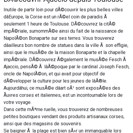
Inutile de partir loin pour dÃ©couvrir les plus belles villes
dâEurope, la Corse est un rÃ©el coin de paradis Ã
seulement 1 heure de Toulouse. DÃ©couvrez la citÃ©
impÃ©riale, surnommÃ©e ainsi du fait de la naissance de
NapolÃ©on Bonaparte sur ses terres. Vous trouverez
dâailleurs bon nombre de statues dans la ville Ã son effigie,
ainsi que le musÃ©e de la maison Bonaparte et la chapelle
impÃ©riale. DÃ©couvrez Ã©galement le musÃ©e Fesch Ã
Ajaccio, pensÃ© Ã lâÃ©poque par le cardinal Joseph Fesch,
oncle de NapolÃ©on, et qui avait pour objectif de
dÃ©velopper la culture pour les jeunes de lâÃ®le.
Aujourdâhui, ce musÃ©e dâart oÃ¹ sont exposÃ©es des
Åuvres corses et italiennes, est un incontournable lors de
votre voyage.
Dans cette mÃªme ruelle, vous trouverez de nombreuses
petites boutiques vendant des produits artisanaux corses,
ainsi que des magasins de souvenirs.
Se baigner Ã la plage est bien sÃ»r un immanquable lors