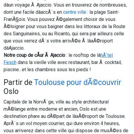
dâun voyage Ã Ajaccio. Vous en trouverez de nombreuses,
dont une facile dâaccÃ¨s en
centre ville
: la plage Saint-
FranÃ§ois. Vous pouvez Ã©galement choisir de vous
Ã©loigner pour vous baigner dans les littoraux de la Route
des Sanguinaires, ou au Ricanto, qui sera par ailleurs celle
que vous verrez dÃ¨s votre arrivÃ©e Ã lâaÃ©roport
dâAjaccio.
Notre coup de cÅur Ã Ajaccio
: le rooftop de lâ
hÃ´tel
Fesch
dans la vieille ville avec restaurant, bar Ã cocktail,
piscine…et les chambres sous les pieds !
Partir de
Toulouse pour dÃ©couvrir
Oslo
Capitale de la NorvÃ¨ge, ville au style architectural
mÃ©lange entre moderne et ancien, Oslo est une
destination phare au dÃ©part de lâaÃ©roport de Toulouse.
AprÃ¨s un vol moyen courrier, qui dure environ 4 heures,
vous arriverez dans cette ville qui dispose de musÃ©es de