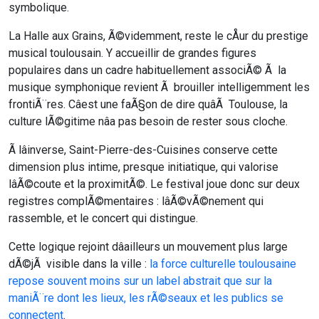
symbolique.
La Halle aux Grains, Ã©videmment, reste le cÅur du prestige
musical toulousain. Y accueillir de grandes figures
populaires dans un cadre habituellement associÃ© Ã la
musique symphonique revient Ã brouiller intelligemment les
frontiÃ¨res. Câest une faÃ§on de dire quâÃ Toulouse, la
culture lÃ©gitime nâa pas besoin de rester sous cloche.
Ã lâinverse, Saint-Pierre-des-Cuisines conserve cette
dimension plus intime, presque initiatique, qui valorise
lâÃ©coute et la proximitÃ©. Le festival joue donc sur deux
registres complÃ©mentaires : lâÃ©vÃ©nement qui
rassemble, et le concert qui distingue.
Cette logique rejoint dâailleurs un mouvement plus large
dÃ©jÃ visible dans la ville :
la force culturelle toulousaine
repose souvent moins sur un label abstrait que sur la
maniÃ¨re dont les lieux, les rÃ©seaux et les publics se
connectent
.