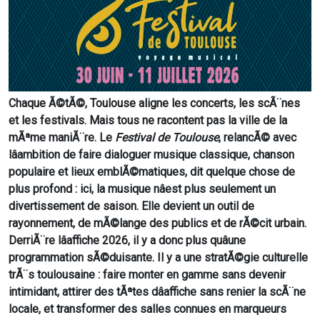
Chaque Ã©tÃ©, Toulouse aligne les concerts, les scÃ¨nes
et les festivals. Mais tous ne racontent pas la ville de la
mÃªme maniÃ¨re. Le
Festival de Toulouse
, relancÃ© avec
lâambition de faire dialoguer musique classique, chanson
populaire et lieux emblÃ©matiques, dit quelque chose de
plus profond : ici, la musique nâest plus seulement un
divertissement de saison. Elle devient un outil de
rayonnement, de mÃ©lange des publics et de rÃ©cit urbain.
DerriÃ¨re lâaffiche 2026, il y a donc plus quâune
programmation sÃ©duisante. Il y a une stratÃ©gie culturelle
trÃ¨s toulousaine : faire monter en gamme sans devenir
intimidant, attirer des tÃªtes dâaffiche sans renier la scÃ¨ne
locale, et transformer des salles connues en marqueurs