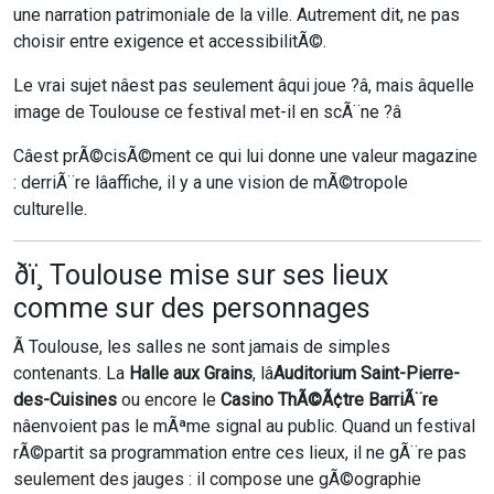
une narration patrimoniale de la ville. Autrement dit, ne pas
choisir entre exigence et accessibilitÃ©.
Le vrai sujet nâest pas seulement âqui joue ?â, mais âquelle
image de Toulouse ce festival met-il en scÃ¨ne ?â
Câest prÃ©cisÃ©ment ce qui lui donne une valeur magazine
: derriÃ¨re lâaffiche, il y a une vision de mÃ©tropole
culturelle.
ðï¸ Toulouse mise sur ses lieux
comme sur des personnages
Ã Toulouse, les salles ne sont jamais de simples
contenants. La
Halle aux Grains
, lâ
Auditorium Saint-Pierre-
des-Cuisines
ou encore le
Casino ThÃ©Ã¢tre BarriÃ¨re
nâenvoient pas le mÃªme signal au public. Quand un festival
rÃ©partit sa programmation entre ces lieux, il ne gÃ¨re pas
seulement des jauges : il compose une gÃ©ographie