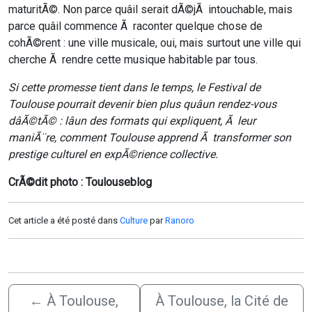
maturitÃ©. Non parce quâil serait dÃ©jÃ intouchable, mais
parce quâil commence Ã raconter quelque chose de
cohÃ©rent : une ville musicale, oui, mais surtout une ville qui
cherche Ã rendre cette musique habitable par tous.
Si cette promesse tient dans le temps, le Festival de
Toulouse pourrait devenir bien plus quâun rendez-vous
dâÃ©tÃ© : lâun des formats qui expliquent, Ã leur
maniÃ¨re, comment Toulouse apprend Ã transformer son
prestige culturel en expÃ©rience collective.
CrÃ©dit photo : Toulouseblog
Cet article a été posté dans
Culture
par
Ranoro
←
À Toulouse,
À Toulouse, la Cité de