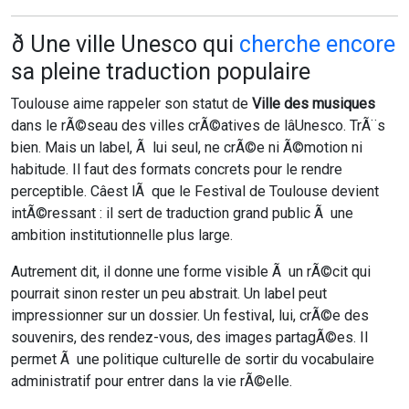
ð Une ville Unesco qui
cherche encore
sa pleine traduction populaire
Toulouse aime rappeler son statut de
Ville des musiques
dans le rÃ©seau des villes crÃ©atives de lâUnesco. TrÃ¨s
bien. Mais un label, Ã lui seul, ne crÃ©e ni Ã©motion ni
habitude. Il faut des formats concrets pour le rendre
perceptible. Câest lÃ que le Festival de Toulouse devient
intÃ©ressant : il sert de traduction grand public Ã une
ambition institutionnelle plus large.
Autrement dit, il donne une forme visible Ã un rÃ©cit qui
pourrait sinon rester un peu abstrait. Un label peut
impressionner sur un dossier. Un festival, lui, crÃ©e des
souvenirs, des rendez-vous, des images partagÃ©es. Il
permet Ã une politique culturelle de sortir du vocabulaire
administratif pour entrer dans la vie rÃ©elle.