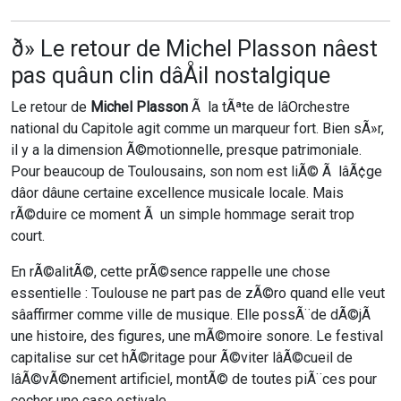
ð» Le retour de Michel Plasson nâest
pas quâun clin dâÅil nostalgique
Le retour de
Michel Plasson
Ã la tÃªte de lâOrchestre
national du Capitole agit comme un marqueur fort. Bien sÃ»r,
il y a la dimension Ã©motionnelle, presque patrimoniale.
Pour beaucoup de Toulousains, son nom est liÃ© Ã lâÃ¢ge
dâor dâune certaine excellence musicale locale. Mais
rÃ©duire ce moment Ã un simple hommage serait trop
court.
En rÃ©alitÃ©, cette prÃ©sence rappelle une chose
essentielle : Toulouse ne part pas de zÃ©ro quand elle veut
sâaffirmer comme ville de musique. Elle possÃ¨de dÃ©jÃ
une histoire, des figures, une mÃ©moire sonore. Le festival
capitalise sur cet hÃ©ritage pour Ã©viter lâÃ©cueil de
lâÃ©vÃ©nement artificiel, montÃ© de toutes piÃ¨ces pour
cocher une case estivale.