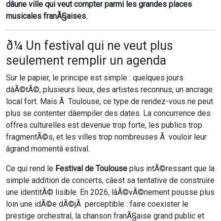
dâune ville qui veut compter parmi les grandes places
musicales franÃ§aises.
ð¼ Un festival qui ne veut plus
seulement remplir un agenda
Sur le papier, le principe est simple : quelques jours
dâÃ©tÃ©, plusieurs lieux, des artistes reconnus, un ancrage
local fort. Mais Ã Toulouse, ce type de rendez-vous ne peut
plus se contenter dâempiler des dates. La concurrence des
offres culturelles est devenue trop forte, les publics trop
fragmentÃ©s, et les villes trop nombreuses Ã vouloir leur
âgrand momentâ estival.
Ce qui rend le
Festival de Toulouse
plus intÃ©ressant que la
simple addition de concerts, câest sa tentative de construire
une identitÃ© lisible. En 2026, lâÃ©vÃ©nement pousse plus
loin une idÃ©e dÃ©jÃ perceptible : faire coexister le
prestige orchestral, la chanson franÃ§aise grand public et