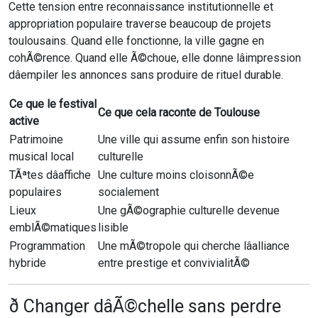
Cette tension entre reconnaissance institutionnelle et
appropriation populaire traverse beaucoup de projets
toulousains. Quand elle fonctionne, la ville gagne en
cohÃ©rence. Quand elle Ã©choue, elle donne lâimpression
dâempiler les annonces sans produire de rituel durable.
Ce que le festival
Ce que cela raconte de Toulouse
active
Patrimoine
Une ville qui assume enfin son histoire
musical local
culturelle
TÃªtes dâaffiche
Une culture moins cloisonnÃ©e
populaires
socialement
Lieux
Une gÃ©ographie culturelle devenue
emblÃ©matiques
lisible
Programmation
Une mÃ©tropole qui cherche lâalliance
hybride
entre prestige et convivialitÃ©
ð Changer dâÃ©chelle sans perdre