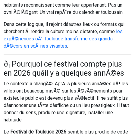
habitants reconnaissent comme leur appartenant. Pas un
ovni Ã©lÃ©gant. Un vrai repÃ¨re du calendrier toulousain.
Dans cette logique, il rejoint dâautres lieux ou formats qui
cherchent Ã rendre la culture moins distante, comme
les
expÃ©riences oÃ¹ Toulouse transforme ses grands
dÃ©cors en scÃ¨nes vivantes
.
ð¡ Pourquoi ce festival compte plus
en 2026 quâil y a quelques annÃ©es
Le contexte a changÃ©. AprÃ¨s plusieurs annÃ©es oÃ¹ les
villes ont beaucoup misÃ© sur les Ã©vÃ©nements pour
exister, le public est devenu plus sÃ©lectif. Il ne suffit plus
dâannoncer une tÃªte dâaffiche ou un lieu prestigieux. Il faut
donner du sens, produire une signature, installer une
habitude.
Le
Festival de Toulouse 2026
semble plus proche de cette