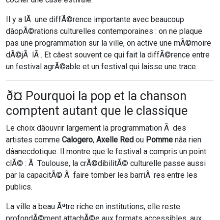
Il y a lÃ une diffÃ©rence importante avec beaucoup
dâopÃ©rations culturelles contemporaines : on ne plaque
pas une programmation sur la ville, on active une mÃ©moire
dÃ©jÃ lÃ . Et câest souvent ce qui fait la diffÃ©rence entre
un festival agrÃ©able et un festival qui laisse une trace.
ð¤ Pourquoi la pop et la chanson
comptent autant que le classique
Le choix dâouvrir largement la programmation Ã des
artistes comme
Calogero
,
Axelle Red
ou
Pomme
nâa rien
dâanecdotique. Il montre que le festival a compris un point
clÃ© : Ã Toulouse, la crÃ©dibilitÃ© culturelle passe aussi
par la capacitÃ© Ã faire tomber les barriÃ¨res entre les
publics.
La ville a beau Ãªtre riche en institutions, elle reste
profondÃ©ment attachÃ©e aux formats accessibles, aux