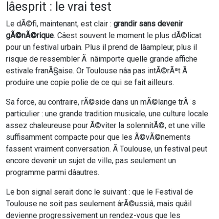
lâesprit : le vrai test
Le dÃ©fi, maintenant, est clair :
grandir sans devenir
gÃ©nÃ©rique
. Câest souvent le moment le plus dÃ©licat
pour un festival urbain. Plus il prend de lâampleur, plus il
risque de ressembler Ã nâimporte quelle grande affiche
estivale franÃ§aise. Or Toulouse nâa pas intÃ©rÃªt Ã
produire une copie polie de ce qui se fait ailleurs.
Sa force, au contraire, rÃ©side dans un mÃ©lange trÃ¨s
particulier : une grande tradition musicale, une culture locale
assez chaleureuse pour Ã©viter la solennitÃ©, et une ville
suffisamment compacte pour que les Ã©vÃ©nements
fassent vraiment conversation. Ã Toulouse, un festival peut
encore devenir un sujet de ville, pas seulement un
programme parmi dâautres.
Le bon signal serait donc le suivant : que le Festival de
Toulouse ne soit pas seulement ârÃ©ussiâ, mais quâil
devienne progressivement un rendez-vous que les