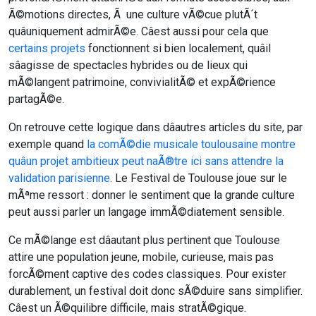
Ã©motions directes, Ã une culture vÃ©cue plutÃ´t
quâuniquement admirÃ©e. Câest aussi pour cela que
certains projets
fonctionnent si bien localement, quâil
sâagisse de spectacles hybrides ou de lieux qui
mÃ©langent patrimoine, convivialitÃ© et expÃ©rience
partagÃ©e.
On retrouve cette logique dans dâautres articles du site, par
exemple quand
la comÃ©die musicale toulousaine montre
quâun projet ambitieux peut naÃ®tre ici sans attendre la
validation parisienne
. Le Festival de Toulouse joue sur le
mÃªme ressort : donner le sentiment que la grande culture
peut aussi parler un langage immÃ©diatement sensible.
Ce mÃ©lange est dâautant plus pertinent que Toulouse
attire une population jeune, mobile, curieuse, mais pas
forcÃ©ment captive des codes classiques. Pour exister
durablement, un festival doit donc sÃ©duire sans simplifier.
Câest un Ã©quilibre difficile, mais stratÃ©gique.