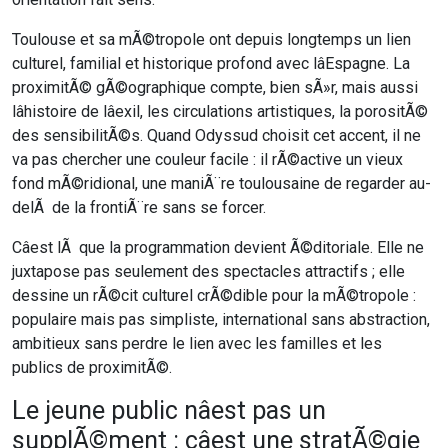
Toulouse et sa mÃ©tropole ont depuis longtemps un lien
culturel, familial et historique profond avec lâEspagne. La
proximitÃ© gÃ©ographique compte, bien sÃ»r, mais aussi
lâhistoire de lâexil, les circulations artistiques, la porositÃ©
des sensibilitÃ©s. Quand Odyssud choisit cet accent, il ne
va pas chercher une couleur facile : il rÃ©active un vieux
fond mÃ©ridional, une maniÃ¨re toulousaine de regarder au-
delÃ de la frontiÃ¨re sans se forcer.
Câest lÃ que la programmation devient Ã©ditoriale. Elle ne
juxtapose pas seulement des spectacles attractifs ; elle
dessine un rÃ©cit culturel crÃ©dible pour la mÃ©tropole :
populaire mais pas simpliste, international sans abstraction,
ambitieux sans perdre le lien avec les familles et les
publics de proximitÃ©.
Le jeune public nâest pas un
supplÃ©ment : câest une stratÃ©gie