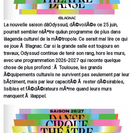
La nouvelle saison dâOdyssud, dÃ©voilÃ©e ce 25 juin,
pourrait sembler nâÃªtre quâun programme de plus dans
lâagenda culturel de la mÃ©tropole. Ce serait mal lire ce qui
se joue Ã Blagnac. Car si la grande salle est toujours en
travaux, Odyssud continue de tenir son rang, hors les murs,
avec une programmation 2026-2027 qui raconte quelque
chose de plus profond : Ã Toulouse, les grands
Ã©quipements culturels ne survivent pas seulement par leur
bÃ¢timent, mais par leur capacitÃ© Ã rester dÃ©sirables,
lisibles et fÃ©dÃ©rateurs mÃªme quand leurs murs
manquent Ã lâappel.