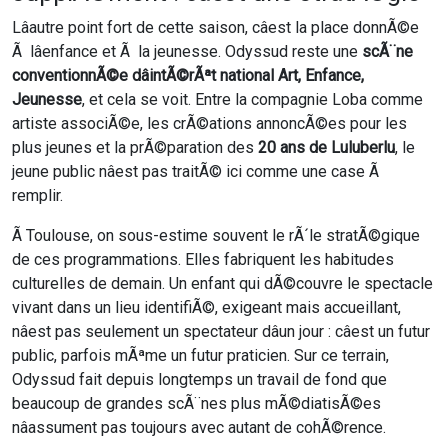
Lâautre point fort de cette saison, câest la place donnÃ©e
Ã lâenfance et Ã la jeunesse. Odyssud reste une
scÃ¨ne
conventionnÃ©e dâintÃ©rÃªt national Art, Enfance,
Jeunesse
, et cela se voit. Entre la compagnie Loba comme
artiste associÃ©e, les crÃ©ations annoncÃ©es pour les
plus jeunes et la prÃ©paration des
20 ans de Luluberlu
, le
jeune public nâest pas traitÃ© ici comme une case Ã
remplir.
Ã Toulouse, on sous-estime souvent le rÃ´le stratÃ©gique
de ces programmations. Elles fabriquent les habitudes
culturelles de demain. Un enfant qui dÃ©couvre le spectacle
vivant dans un lieu identifiÃ©, exigeant mais accueillant,
nâest pas seulement un spectateur dâun jour : câest un futur
public, parfois mÃªme un futur praticien. Sur ce terrain,
Odyssud fait depuis longtemps un travail de fond que
beaucoup de grandes scÃ¨nes plus mÃ©diatisÃ©es
nâassument pas toujours avec autant de cohÃ©rence.