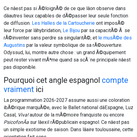
Ce nâest pas si Ã©loignÃ© de ce que lâon observe dans
dâautres lieux capables de dÃ©passer leur seule fonction
de diffusion.
Les Halles de la Cartoucherie
ont imposÃ©
leur force par lâhybridation,
Le Bijou
par sa capacitÃ© Ã se
rÃ©inventer sans perdre sa singularitÃ©, et
le musÃ©e des
Augustins
par la valeur symbolique de sa rÃ©ouverture.
Odyssud, lui, montre autre chose : un grand Ã©quipement
peut rester vivant mÃªme quand sa scÃ¨ne principale nâest
pas disponible.
Pourquoi cet angle espagnol
compte
vraiment
ici
La programmation 2026-2027 assume aussi une coloration
ibÃ©rique marquÃ©e, avec le Ballet national dâEspagne, Luz
Casal,
Viva!
autour de la mÃ©moire franquiste ou encore
PsicofonÃ­a
sur lâexil rÃ©publicain espagnol. Ce nâest pas
un simple exotisme de saison. Dans lâaire toulousaine, cette
orientation fait sens.