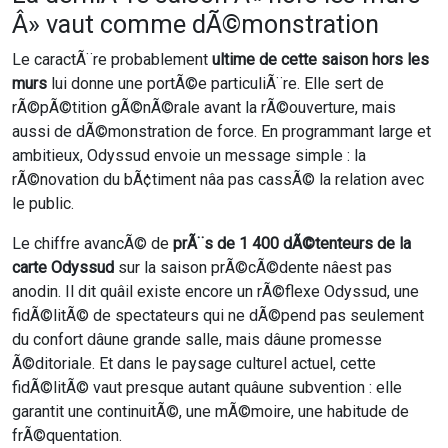
Â» vaut comme dÃ©monstration
Le caractÃ¨re probablement
ultime de cette saison hors les
murs
lui donne une portÃ©e particuliÃ¨re. Elle sert de
rÃ©pÃ©tition gÃ©nÃ©rale avant la rÃ©ouverture, mais
aussi de dÃ©monstration de force. En programmant large et
ambitieux, Odyssud envoie un message simple : la
rÃ©novation du bÃ¢timent nâa pas cassÃ© la relation avec
le public.
Le chiffre avancÃ© de
prÃ¨s de 1 400 dÃ©tenteurs de la
carte Odyssud
sur la saison prÃ©cÃ©dente nâest pas
anodin. Il dit quâil existe encore un rÃ©flexe Odyssud, une
fidÃ©litÃ© de spectateurs qui ne dÃ©pend pas seulement
du confort dâune grande salle, mais dâune promesse
Ã©ditoriale. Et dans le paysage culturel actuel, cette
fidÃ©litÃ© vaut presque autant quâune subvention : elle
garantit une continuitÃ©, une mÃ©moire, une habitude de
frÃ©quentation.