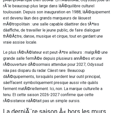
rÃ´le beaucoup plus large dans lâÃ©quilibre culturel
toulousain. Depuis son inauguration en 1988, lâÃ©quipement
est devenu lâun des grands marqueurs de lâouest
mÃ©tropolitain : une salle capable dâattirer des tÃªtes
dâaffiche, de travailler le jeune public, de faire dialoguer
thÃ©Ã¢tre, danse, musique et cirque, tout en gardant une
vraie assise locale.
Le plus rÃ©vÃ©lateur est peut-Ãªtre ailleurs : malgrÃ© une
grande salle fermÃ©e depuis plusieurs annÃ©es et une
rÃ©ouverture dÃ©sormais attendue pour 2027, Odyssud
nâa pas disparu du radar. Câest rare. Beaucoup
dâÃ©quipements, lorsquâils perdent leur outil principal,
sâeffacent symboliquement presque aussi vite quâils
ferment matÃ©riellement. Ici, non. La marque culturelle a
tenu. Et cette saison 2026-2027 confirme que cette
rÃ©sistance nâÃ©tait pas un simple sursis.
La derniÃ¨re saison Â« hors les murs