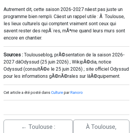
Autrement dit, cette saison 2026-2027 nâest pas juste un
programme bien rempli. Câest un rappel utile : Ã Toulouse,
les lieux culturels qui comptent vraiment sont ceux qui
savent rester des repÃ¨res, mÃªme quand leurs murs sont
encore en chantier.
Sources :
Toulouseblog, prÃ©sentation de la saison 2026-
2027 dâOdyssud (25 juin 2026) ; WikipÃ©dia, notice
Odyssud (consultÃ©e le 25 juin 2026) ; site officiel Odyssud
pour les informations gÃ©nÃ©rales sur lâÃ©quipement.
Cet article a été posté dans
Culture
par
Ranoro
←
Toulouse :
À Toulouse,