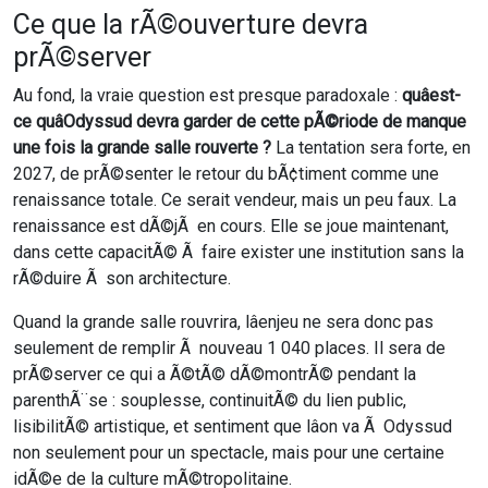
Ce que la rÃ©ouverture devra
prÃ©server
Au fond, la vraie question est presque paradoxale :
quâest-
ce quâOdyssud devra garder de cette pÃ©riode de manque
une fois la grande salle rouverte ?
La tentation sera forte, en
2027, de prÃ©senter le retour du bÃ¢timent comme une
renaissance totale. Ce serait vendeur, mais un peu faux. La
renaissance est dÃ©jÃ en cours. Elle se joue maintenant,
dans cette capacitÃ© Ã faire exister une institution sans la
rÃ©duire Ã son architecture.
Quand la grande salle rouvrira, lâenjeu ne sera donc pas
seulement de remplir Ã nouveau 1 040 places. Il sera de
prÃ©server ce qui a Ã©tÃ© dÃ©montrÃ© pendant la
parenthÃ¨se : souplesse, continuitÃ© du lien public,
lisibilitÃ© artistique, et sentiment que lâon va Ã Odyssud
non seulement pour un spectacle, mais pour une certaine
idÃ©e de la culture mÃ©tropolitaine.