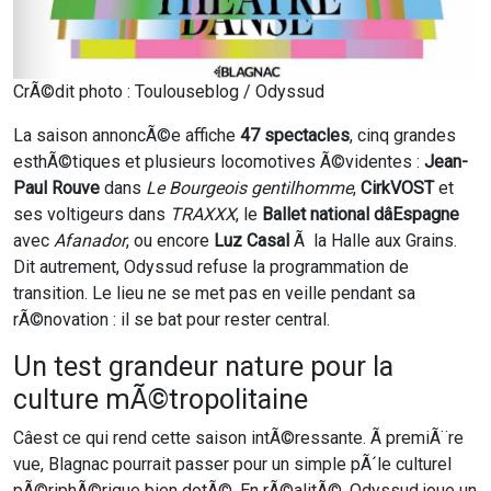
CrÃ©dit photo : Toulouseblog / Odyssud
La saison annoncÃ©e affiche
47 spectacles
, cinq grandes
esthÃ©tiques et plusieurs locomotives Ã©videntes :
Jean-
Paul Rouve
dans
Le Bourgeois gentilhomme
,
CirkVOST
et
ses voltigeurs dans
TRAXXX
, le
Ballet national dâEspagne
avec
Afanador
, ou encore
Luz Casal
Ã la Halle aux Grains.
Dit autrement, Odyssud refuse la programmation de
transition. Le lieu ne se met pas en veille pendant sa
rÃ©novation : il se bat pour rester central.
Un test grandeur nature pour la
culture mÃ©tropolitaine
Câest ce qui rend cette saison intÃ©ressante. Ã premiÃ¨re
vue, Blagnac pourrait passer pour un simple pÃ´le culturel
pÃ©riphÃ©rique bien dotÃ©. En rÃ©alitÃ©, Odyssud joue un