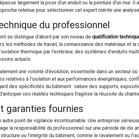
passe largement la pose d’un enduit ou la peinture d’un mur. Il ass
l’approche retenue pour sélectionner cet expert mérite une analy
 technique du professionnel
t se distingue d’abord par son niveau de
qualification techniqu
avers les méthodes de travail, la connaissance des matériaux et la
’isolation thermique par l’extérieur, des systèmes d’enduits m
esoins actuels.
lement une volonté d’évolution, essentielle dans un secteur où
 relatives à l’isolation et aux performances énergétiques, conf
’égard des spécificités du bâtiment : nature des supports, exposit
’anticiper ces réalités techniques fragilise la réussite du chantie
et garanties fournies
n autre point de vigilance incontournable. Une entreprise série
age la responsabilité du professionnel sur une période de dix a
 structure ou l’intégrité du bâtiment, comme le ravalement ou l’is