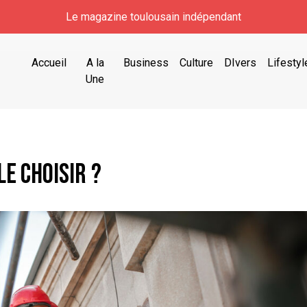
Le magazine toulousain indépendant
Accueil
A la
Business
Culture
DIvers
Lifestyl
Une
le choisir ?