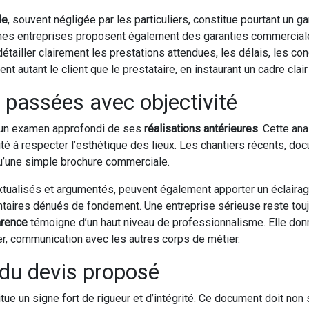
le
, souvent négligée par les particuliers, constitue pourtant un 
rtaines entreprises proposent également des garanties commercia
 détailler clairement les prestations attendues, les délais, les c
t autant le client que le prestataire, en instaurant un cadre clair 
s passées avec objectivité
s un examen approfondi de ses
réalisations antérieures
. Cette an
acité à respecter l’esthétique des lieux. Les chantiers récents, d
qu’une simple brochure commerciale.
xtualisés et argumentés, peuvent également apporter un éclairage u
taires dénués de fondement. Une entreprise sérieuse reste toujo
arence
témoigne d’un haut niveau de professionnalisme. Elle don
ier, communication avec les autres corps de métier.
 du devis proposé
tue un signe fort de rigueur et d’intégrité. Ce document doit non