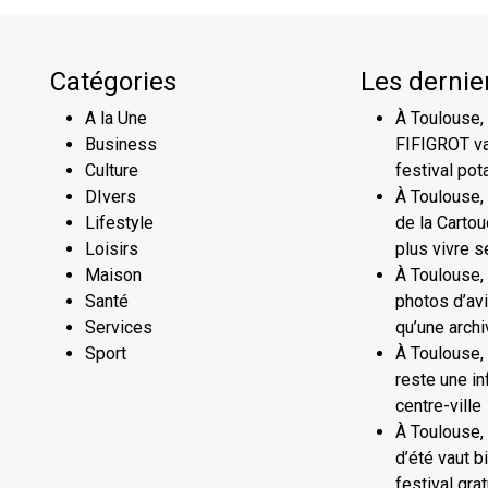
Catégories
Les dernier
A la Une
À Toulouse,
Business
FIFIGROT va
Culture
festival pot
DIvers
À Toulouse,
Lifestyle
de la Carto
Loisirs
plus vivre 
Maison
À Toulouse, 
Santé
photos d’avi
Services
qu’une archi
Sport
À Toulouse,
reste une in
centre-ville
À Toulouse,
d’été vaut b
festival grat