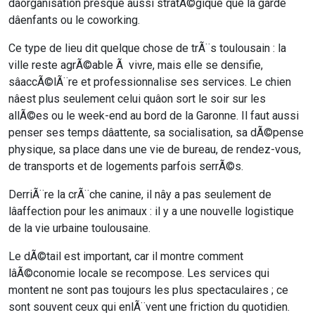
dâorganisation presque aussi stratÃ©gique que la garde
dâenfants ou le coworking.
Ce type de lieu dit quelque chose de trÃ¨s toulousain : la
ville reste agrÃ©able Ã vivre, mais elle se densifie,
sâaccÃ©lÃ¨re et professionnalise ses services. Le chien
nâest plus seulement celui quâon sort le soir sur les
allÃ©es ou le week-end au bord de la Garonne. Il faut aussi
penser ses temps dâattente, sa socialisation, sa dÃ©pense
physique, sa place dans une vie de bureau, de rendez-vous,
de transports et de logements parfois serrÃ©s.
DerriÃ¨re la crÃ¨che canine, il nây a pas seulement de
lâaffection pour les animaux : il y a une nouvelle logistique
de la vie urbaine toulousaine.
Le dÃ©tail est important, car il montre comment
lâÃ©conomie locale se recompose. Les services qui
montent ne sont pas toujours les plus spectaculaires ; ce
sont souvent ceux qui enlÃ¨vent une friction du quotidien.