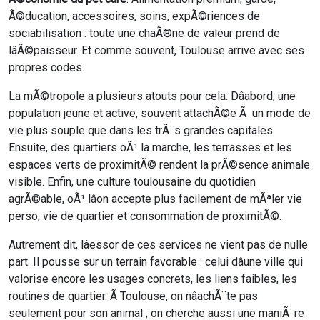
Ã©ducation, accessoires, soins, expÃ©riences de
sociabilisation : toute une chaÃ®ne de valeur prend de
lâÃ©paisseur. Et comme souvent, Toulouse arrive avec ses
propres codes.
La mÃ©tropole a plusieurs atouts pour cela. Dâabord, une
population jeune et active, souvent attachÃ©e Ã un mode de
vie plus souple que dans les trÃ¨s grandes capitales.
Ensuite, des quartiers oÃ¹ la marche, les terrasses et les
espaces verts de proximitÃ© rendent la prÃ©sence animale
visible. Enfin, une culture toulousaine du quotidien
agrÃ©able, oÃ¹ lâon accepte plus facilement de mÃªler vie
perso, vie de quartier et consommation de proximitÃ©.
Autrement dit, lâessor de ces services ne vient pas de nulle
part. Il pousse sur un terrain favorable : celui dâune ville qui
valorise encore les usages concrets, les liens faibles, les
routines de quartier. Ã Toulouse, on nâachÃ¨te pas
seulement pour son animal ; on cherche aussi une maniÃ¨re