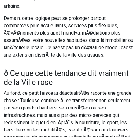
urbaine
.
Demain, cette logique peut se prolonger partout :
commerces plus accueillants, services plus flexibles,
Ã©vÃ©nements plus âpet friendlyâ, mÃ©diations plus
assumÃ©es, voire nouvelles habitudes dans lâimmobilier ou
lâhÃ´tellerie locale. Ce nâest pas un dÃ©tail de mode ; câest
une extension discrÃ¨te de la ville des usages.
ð Ce que cette tendance dit vraiment
de la Ville rose
Au fond, ce petit faisceau dâactualitÃ©s raconte une grande
chose : Toulouse continue Ã se transformer non seulement
par ses grands chantiers, ses musÃ©es ou ses
infrastructures, mais aussi par des micro-services qui
redessinent le quotidien. AprÃ¨s la nourriture, le sport, les
tiers-lieux ou les mobilitÃ©s, câest dÃ©sormais lâunivers