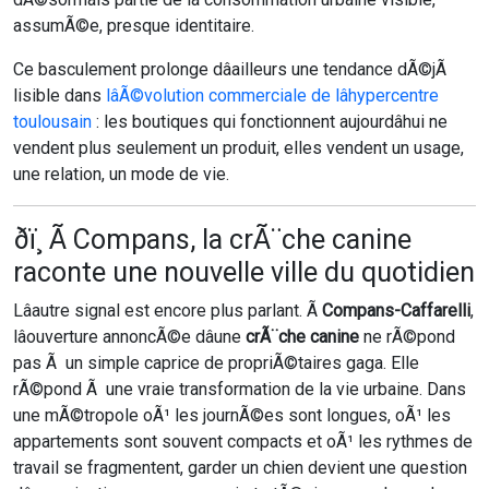
assumÃ©e, presque identitaire.
Ce basculement prolonge dâailleurs une tendance dÃ©jÃ
lisible dans
lâÃ©volution commerciale de lâhypercentre
toulousain
: les boutiques qui fonctionnent aujourdâhui ne
vendent plus seulement un produit, elles vendent un usage,
une relation, un mode de vie.
ðï¸ Ã Compans, la crÃ¨che canine
raconte une nouvelle ville du quotidien
Lâautre signal est encore plus parlant. Ã
Compans-Caffarelli
,
lâouverture annoncÃ©e dâune
crÃ¨che canine
ne rÃ©pond
pas Ã un simple caprice de propriÃ©taires gaga. Elle
rÃ©pond Ã une vraie transformation de la vie urbaine. Dans
une mÃ©tropole oÃ¹ les journÃ©es sont longues, oÃ¹ les
appartements sont souvent compacts et oÃ¹ les rythmes de
travail se fragmentent, garder un chien devient une question