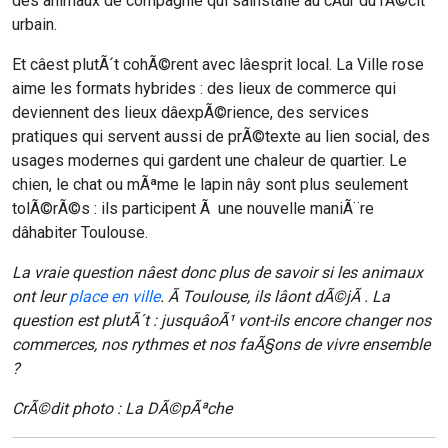
des animaux de compagnie qui sâinstalle au cÅur du rÃ©cit
urbain.
Et câest plutÃ´t cohÃ©rent avec lâesprit local. La Ville rose
aime les formats hybrides : des lieux de commerce qui
deviennent des lieux dâexpÃ©rience, des services
pratiques qui servent aussi de prÃ©texte au lien social, des
usages modernes qui gardent une chaleur de quartier. Le
chien, le chat ou mÃªme le lapin nây sont plus seulement
tolÃ©rÃ©s : ils participent Ã une nouvelle maniÃ¨re
dâhabiter Toulouse.
La vraie question nâest donc plus de savoir si les animaux
ont leur
place en ville
. Ã Toulouse, ils lâont dÃ©jÃ . La
question est plutÃ´t : jusquâoÃ¹ vont-ils encore changer nos
commerces, nos rythmes et nos faÃ§ons de vivre ensemble
?
CrÃ©dit photo : La DÃ©pÃªche