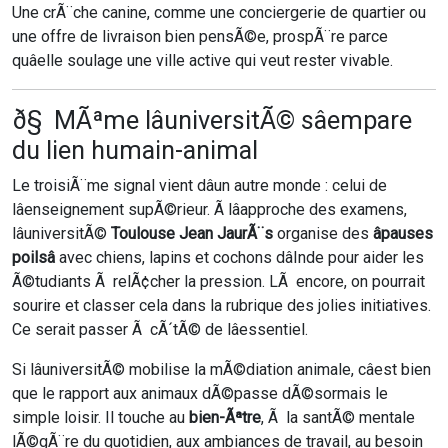
Une crÃ¨che canine, comme une conciergerie de quartier ou
une offre de livraison bien pensÃ©e, prospÃ¨re parce
quâelle soulage une ville active qui veut rester vivable.
ð§ MÃªme lâuniversitÃ© sâempare
du lien humain-animal
Le troisiÃ¨me signal vient dâun autre monde : celui de
lâenseignement supÃ©rieur. Ã lâapproche des examens,
lâuniversitÃ©
Toulouse Jean JaurÃ¨s
organise des
âpauses
poilsâ
avec chiens, lapins et cochons dâInde pour aider les
Ã©tudiants Ã relÃ¢cher la pression. LÃ encore, on pourrait
sourire et classer cela dans la rubrique des jolies initiatives.
Ce serait passer Ã cÃ´tÃ© de lâessentiel.
Si lâuniversitÃ© mobilise la mÃ©diation animale, câest bien
que le rapport aux animaux dÃ©passe dÃ©sormais le
simple loisir. Il touche au
bien-Ãªtre
, Ã la santÃ© mentale
lÃ©gÃ¨re du quotidien, aux ambiances de travail, au besoin