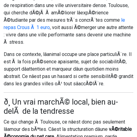
de respiration dans une ville universitaire dense. Toulouse,
qui cherche dÃ©jÃ Ã amÃ©liorer lâexpÃ©rience
Ã©tudiante par des mesures trÃ¨s concrÃ¨tes comme
le
repas Crous Ã 1 euro
, voit aussi Ã©merger une autre attente
: vivre dans une ville performante sans devenir une machine
Ã stress.
Dans ce contexte, lâanimal occupe une place particuliÃ¨re. Il
est Ã la fois prÃ©sence apaisante, sujet de sociabilitÃ©,
support dâattention et marqueur dâun quotidien moins
abstrait. Ce nâest pas un hasard si cette sensibilitÃ© grandit
dans les grandes villes oÃ¹ tout sâaccÃ©lÃ¨re.
ð¸ Un vrai marchÃ© local, bien au-
delÃ de la tendresse
Ce qui change Ã Toulouse, ce nâest donc pas seulement
lâamour des bÃªtes. Câest la structuration dâune
vÃ©ritable
Ã©conomie du pet care
. Alimentation premium, garde,