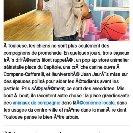
Ã Toulouse, les chiens ne sont plus seulement des
compagnons de promenade. En quelques jours, trois signaux
trÃ¨s diffÃ©rents lâont rappelÃ© : un pop-up store animalier
sâinstalle place du Capitole, une crÃ¨che canine ouvre Ã
Compans-Caffarelli, et lâuniversitÃ© Jean JaurÃ¨s mise sur
des âpauses poilsâ pour aider les Ã©tudiants avant les
partiels. Pris sÃ©parÃ©ment, ce sont des anecdotes. Mis
bout Ã bout, ils racontent autre chose : la place grandissante
des
animaux de compagnie
dans lâ
Ã©conomie locale
, dans
les usages du centre-ville et mÃªme dans la maniÃ¨re dont
Toulouse pense le bien-Ãªtre urbain.