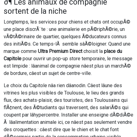
ð¶ Les animaux de compagnie
sortent de la niche
Longtemps, les services pour chiens et chats ont occupÃ©
une place discrÃ¨te : une animalerie en pÃ©riphÃ©rie, un
vÃ©tÃ©rinaire de quartier, quelques Ã©ducateurs connus
des initiÃ©s. Ce temps-lÃ semble sâÃ©loigner. Quand une
marque comme
Ultra Premium Direct
choisit la
place du
Capitole
pour ouvrir un pop-up store temporaire, le message
est limpide : lâanimal de compagnie nâest plus un marchÃ©
de bordure, câest un sujet de centre-ville.
Le choix du Capitole nâa rien dâanodin. Câest lâune des
vitrines les plus visibles de Toulouse, le lieu des grands
flux, des achats-plaisir, des touristes, des Toulousains qui
flÃ¢nent, des Ã©tudiants qui traversent, des salariÃ©s qui
coupent par lâhypercentre. Installer une enseigne dÃ©diÃ©e
Ã lâalimentation animale ici, ce nâest pas seulement vendre
des croquettes : câest dire que le chien et le chat font
dÃ©sormais partie de la consommation urbaine visible,