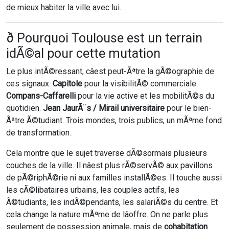
de mieux habiter la ville avec lui.
ð Pourquoi Toulouse est un terrain
idÃ©al pour cette mutation
Le plus intÃ©ressant, câest peut-Ãªtre la gÃ©ographie de
ces signaux.
Capitole
pour la visibilitÃ© commerciale.
Compans-Caffarelli
pour la vie active et les mobilitÃ©s du
quotidien.
Jean JaurÃ¨s / Mirail universitaire
pour le bien-
Ãªtre Ã©tudiant. Trois mondes, trois publics, un mÃªme fond
de transformation.
Cela montre que le sujet traverse dÃ©sormais plusieurs
couches de la ville. Il nâest plus rÃ©servÃ© aux pavillons
de pÃ©riphÃ©rie ni aux familles installÃ©es. Il touche aussi
les cÃ©libataires urbains, les couples actifs, les
Ã©tudiants, les indÃ©pendants, les salariÃ©s du centre. Et
cela change la nature mÃªme de lâoffre. On ne parle plus
seulement de possession animale, mais de
cohabitation