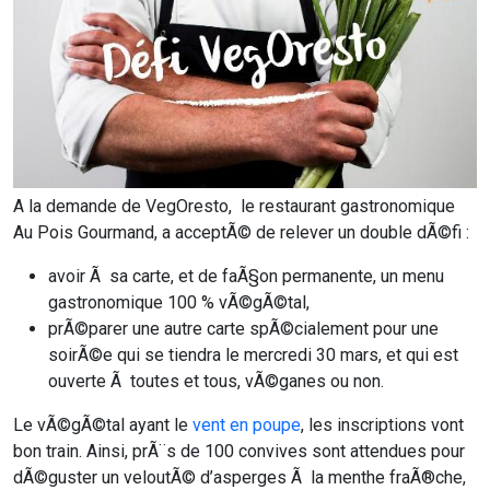
A la demande de VegOresto, le restaurant gastronomique
Au Pois Gourmand, a acceptÃ© de relever un double dÃ©fi :
avoir Ã sa carte, et de faÃ§on permanente, un menu
gastronomique 100 % vÃ©gÃ©tal,
prÃ©parer une autre carte spÃ©cialement pour une
soirÃ©e qui se tiendra le mercredi 30 mars, et qui est
ouverte Ã toutes et tous, vÃ©ganes ou non.
Le vÃ©gÃ©tal ayant le
vent en poupe
, les inscriptions vont
bon train. Ainsi, prÃ¨s de 100 convives sont attendues pour
dÃ©guster un veloutÃ© d’asperges Ã la menthe fraÃ®che,