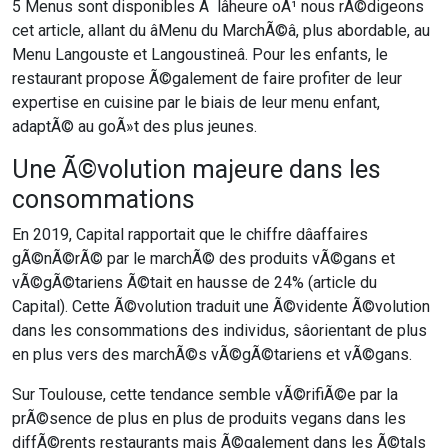
5 Menus sont disponibles Ã lâheure oÃ¹ nous rÃ©digeons
cet article, allant du âMenu du MarchÃ©â, plus abordable, au
Menu Langouste et Langoustineâ. Pour les enfants, le
restaurant propose Ã©galement de faire profiter de leur
expertise en cuisine par le biais de leur menu enfant,
adaptÃ© au goÃ»t des plus jeunes.
Une Ã©volution majeure dans les
consommations
En 2019, Capital rapportait que le chiffre dâaffaires
gÃ©nÃ©rÃ© par le marchÃ© des produits vÃ©gans et
vÃ©gÃ©tariens Ã©tait en hausse de 24% (article du
Capital). Cette Ã©volution traduit une Ã©vidente Ã©volution
dans les consommations des individus, sâorientant de plus
en plus vers des marchÃ©s vÃ©gÃ©tariens et vÃ©gans.
Sur Toulouse, cette tendance semble vÃ©rifiÃ©e par la
prÃ©sence de plus en plus de produits vegans dans les
diffÃ©rents restaurants mais Ã©galement dans les Ã©tals