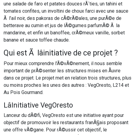
une salade de faro et patates douces rÃ´ties, un tahini et
tomates confites, un involtini de choux farci avec une sauce
Ã l’ail noir, des pakoras de cÃ©rÃ©ales, une purÃ©e de
betterave au cumin et jus de lÃ©gumes parfumÃ© Ã la
mandarine, et enfin un banoffee, crÃ©meux vanille, sorbet
banane et sauce toffee chaude.
Qui est Ã lâinitiative de ce projet ?
Pour mieux comprendre l’Ã©vÃ©nement, il nous semble
important de prÃ©senter les structures mises en Åuvre
dans ce projet. Le projet met en relation trois structures, plus
ou moins proches les unes des autres : VegOresto, L214 et
Au Pois Gourmand.
LâInitiative VegOresto
Lanceur du dÃ©fi, VegOresto est une initiative ayant pour
objectif de promouvoir les restaurants franÃ§ais proposant
une offre vÃ©gane. Pour rÃ©ussir cet objectif, le