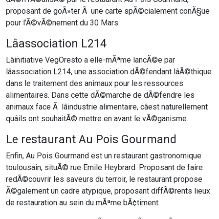
proposant de goÃ»ter Ã une carte spÃ©cialement conÃ§ue
pour l’Ã©vÃ©nement du 30 Mars.
Lâassociation L214
Lâinitiative VegOresto a elle-mÃªme lancÃ©e par
lâassociation L214, une association dÃ©fendant lâÃ©thique
dans le traitement des animaux pour les ressources
alimentaires. Dans cette dÃ©marche de dÃ©fendre les
animaux face Ã lâindustrie alimentaire, câest naturellement
quâils ont souhaitÃ© mettre en avant le vÃ©ganisme.
Le restaurant Au Pois Gourmand
Enfin, Au Pois Gourmand est un restaurant gastronomique
toulousain, situÃ© rue Emile Heybrard. Proposant de faire
redÃ©couvrir les saveurs du terroir, le restaurant propose
Ã©galement un cadre atypique, proposant diffÃ©rents lieux
de restauration au sein du mÃªme bÃ¢timent.