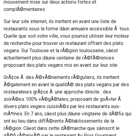
mouvement mise sur deux actions fortes et
complÃ©mentaires :
Sur leur site internet, ils mettent en avant une liste de
restaurants sous la forme dâun annuaire accessible Ã tous.
Quelle que soit votre ville, vous pourrez utiliser leur moteur
de recherche pour trouver un restaurant offrant des plats
vegans. Sur Toulouse et la rÃ©gion toulousaine, câest
actuellement plus dâune centaine de rÃ©fÃ©rences
proposant des plats vegans mis en avant sur leur site
GrÃ¢ce Ã des Ã©vÃ©nements rÃ©guliers, ils mettent
Ã©galement en avant la qualitÃ© des plats vegans par des
restaurateurs grÃ¢ce Ã une approche directe : des
soirÃ©es 100% vÃ©gÃ©tales, proposant de goÃ»ter Ã
divers plats vegans cuisinÃ©s par les restaurants eux-
mÃªmes. En 7 ans, câest plus dâune vingtaine de dÃ©fis qui
ont eu lieu dans diffÃ©rents Ã©tablissements de la
rÃ©gion. Câest dans cette dÃ©marche que sâinscrit le
dÃ©fi rÃ©alisÃ© par le restaurant Au Pois Gourmand,