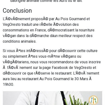
dâorigine animale comme les Åufs ou le lait.
Conclusion
L’Ã©vÃ©nement proposÃ© par Au Pois Gourmand et
VegOresto traduit une rÃ©elle Ã©volution des
consommations en France, dÃ©mocratisant la nourriture
vÃ©gan dans la dÃ©marche dâun meilleur respect des
conditions animales.
Si vous Ãªtes intÃ©ressÃ© pour dÃ©couvrir cette culture
ou simplement Ãªtes vous-mÃªme vÃ©gans ou
vÃ©gÃ©tariens, nous vous recommandons de vous inscrire
Ã l’Ã©vÃ¨nement sur la page Facebook de VegOresto et
dÃ©couvrir ce que rÃ©serve le restaurant. L’Ã©vÃ¨nement
aura lieu au restaurant Au Pois Gourmand le 30 Mars Ã
19h30.