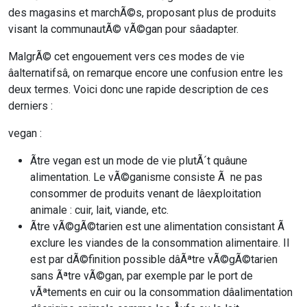
des magasins et marchÃ©s, proposant plus de produits
visant la communautÃ© vÃ©gan pour sâadapter.
MalgrÃ© cet engouement vers ces modes de vie
âalternatifsâ, on remarque encore une confusion entre les
deux termes. Voici donc une rapide description de ces
derniers :
vegan :
Ãtre vegan est un mode de vie plutÃ´t quâune
alimentation. Le vÃ©ganisme consiste Ã ne pas
consommer de produits venant de lâexploitation
animale : cuir, lait, viande, etc.
Ãtre vÃ©gÃ©tarien est une alimentation consistant Ã
exclure les viandes de la consommation alimentaire. Il
est par dÃ©finition possible dâÃªtre vÃ©gÃ©tarien
sans Ãªtre vÃ©gan, par exemple par le port de
vÃªtements en cuir ou la consommation dâalimentation