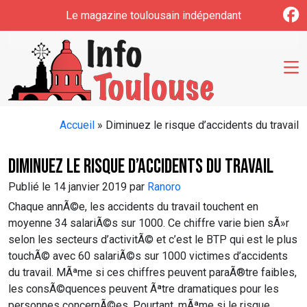
Skip to main content
Le magazine toulousain indépendant
Accueil
»
Diminuez le risque d’accidents du travail
Diminuez le risque d’accidents du travail
Publié le 14 janvier 2019 par
Ranoro
Chaque annÃ©e, les accidents du travail touchent en
moyenne 34 salariÃ©s sur 1000. Ce chiffre varie bien sÃ»r
selon les secteurs d’activitÃ© et c’est le BTP qui est le plus
touchÃ© avec 60 salariÃ©s sur 1000 victimes d’accidents
du travail. MÃªme si ces chiffres peuvent paraÃ®tre faibles,
les consÃ©quences peuvent Ãªtre dramatiques pour les
personnes concernÃ©es. Pourtant, mÃªme si le risque