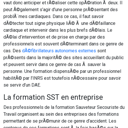
vaut donc anticiper et rÃ©aliser cette opÃ©ration Ã deux. Il
peut Ã©galement s’agir d’une personne prÃ©sentant des
problÃ¨mes cardiaques. Dans ce cas, il faut savoir
dÃ©tecter tout signe physique liÃ© Ã une dÃ©faillance
cardiaque et intervenir dans les plus brefs dÃ©lais. Le
dÃ©lai d’intervention et de prise en charge par des
professionnels est souvent dÃ©terminant dans ce genre de
cas. Des
dÃ©fibrillateurs autonomes externes
sont
prÃ©sents dans la majoritÃ© des sites accueillant du public
et peuvent servir dans ce genre de cas Ã sauver la
personne. Une formation dispensÃ©e par un professionnel
habilitÃ© par l’INRS est toutefois nÃ©cessaire pour savoir
se servir d’un DAE.
La formation SST en entreprise
Des professionnels de la formation Sauveteur Secouriste du
Travail organisent au sein des entreprises des formations
permettant de se prÃ©munir de ce genre d’accident. Les
contenus de ces formations sont Ã la fois basÃ©s sur la