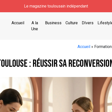
Le magazine toulousain indépendant
Accueil
A la
Business
Culture
DIvers
Lifestyl
Une
Accueil
»
Formation
oulouse : réussir sa reconversio