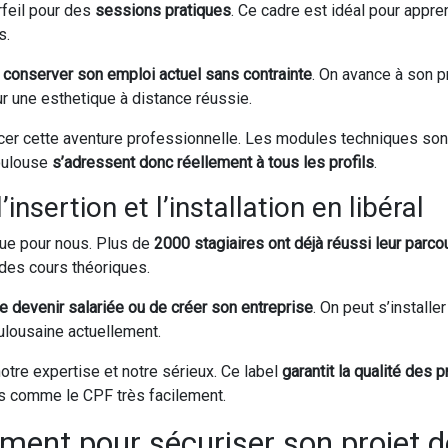
rfeil pour des
sessions pratiques
. Ce cadre est idéal pour appr
s.
e
conserver son emploi actuel sans contrainte
. On avance à son p
ur une esthetique à distance réussie.
r cette aventure professionnelle. Les modules techniques sont t
oulouse
s’adressent donc réellement à tous les profils
.
sertion et l’installation en libéral
lue pour nous. Plus de
2000 stagiaires ont déjà réussi leur parco
des cours théoriques.
 devenir salariée ou de créer son entreprise
. On peut s’installe
ulousaine actuellement.
 notre expertise et notre sérieux. Ce label
garantit la qualité de
cs comme le CPF très facilement.
ement pour sécuriser son projet 