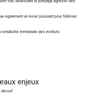
ent vite, délaissant le ponçage agressif des
e également un levier puissant pour fidéliser
a rentabilité immédiate des instituts
veaux enjeux
décisif.