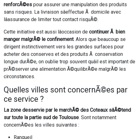
renforcÃ©es
pour assurer une manipulation des produits
sans risques. La livraison sâeffectue Ã domicile avec
lâassurance de limiter tout contact risquÃ©.
Cette initiative est aussi lâoccasion de
continuer Ã bien
manger malgrÃ© le confinement
. Alors que beaucoup se
dirigent instinctivement vers les grandes surfaces pour
acheter des conserves et des produits Ã conservation
longue durÃ©e, on oublie trop souvent quâil est important de
prÃ©server une alimentation Ã©quilibrÃ©e malgrÃ© les
circonstances.
Quelles villes sont concernÃ©es par
ce service ?
La zone desservie par le marchÃ© des Coteaux sâÃ©tend
sur toute la partie sud de Toulouse
. Sont notamment
concernÃ©es les villes suivantes :
Rangueil