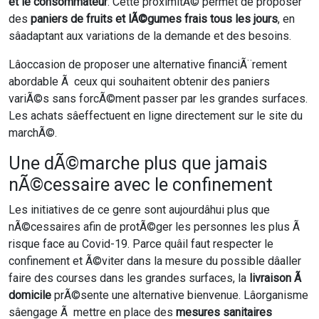
et le consommateur
. Cette proximitÃ© permet de proposer
des
paniers de fruits et lÃ©gumes frais tous les jours
, en
sâadaptant aux variations de la demande et des besoins.
Lâoccasion de proposer une alternative financiÃ¨rement
abordable Ã ceux qui souhaitent obtenir des paniers
variÃ©s sans forcÃ©ment passer par les grandes surfaces.
Les achats sâeffectuent en ligne directement sur le site du
marchÃ©.
Une dÃ©marche plus que jamais
nÃ©cessaire avec le confinement
Les initiatives de ce genre sont aujourdâhui plus que
nÃ©cessaires afin de protÃ©ger les personnes les plus Ã
risque face au Covid-19. Parce quâil faut respecter le
confinement et Ã©viter dans la mesure du possible dâaller
faire des courses dans les grandes surfaces, la
livraison Ã
domicile
prÃ©sente une alternative bienvenue. Lâorganisme
sâengage Ã mettre en place des
mesures sanitaires