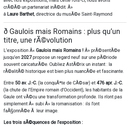
avec nos expositions, mais cette fois-ci, nous avons
crÃ©Ã© un partenariat inÃ©dit. Â»
â
Laure Barthet
, directrice du musÃ©e Saint-Raymond
ð­ Gaulois mais Romains : plus qu’un
titre, une rÃ©volution
L’exposition Â«
Gaulois mais Romains !
Â» prÃ©sentÃ©e
jusqu’en
2027
propose un regard neuf sur une pÃ©riode
souvent caricaturÃ©e. Oubliez AstÃ©rix un instant : la
rÃ©alitÃ© historique est bien plus nuancÃ©e et fascinante.
Entre
50 av. J.-C.
(la conquÃªte de CÃ©sar) et
476 apr. J.-C.
(la chute de l’Empire romain d’Occident), les habitants de la
Gaule ont vÃ©cu une transformation profonde. Ils n’ont pas
simplement Â« subi Â» la romanisation : ils l’ont
faÃ§onnÃ©e Ã leur image.
Les trois sÃ©quences de l’exposition :