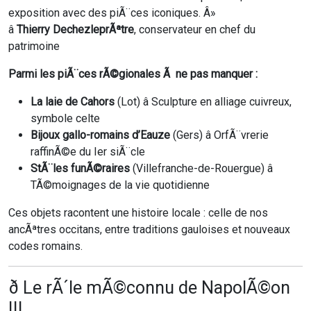
exposition avec des piÃ¨ces iconiques. Â»
â
Thierry DechezleprÃªtre
, conservateur en chef du
patrimoine
Parmi les piÃ¨ces rÃ©gionales Ã ne pas manquer :
La laie de Cahors
(Lot) â Sculpture en alliage cuivreux,
symbole celte
Bijoux gallo-romains d’Eauze
(Gers) â OrfÃ¨vrerie
raffinÃ©e du Ier siÃ¨cle
StÃ¨les funÃ©raires
(Villefranche-de-Rouergue) â
TÃ©moignages de la vie quotidienne
Ces objets racontent une histoire locale : celle de nos
ancÃªtres occitans, entre traditions gauloises et nouveaux
codes romains.
ð Le rÃ´le mÃ©connu de NapolÃ©on
III