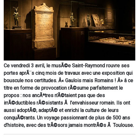
Ce vendredi 3 avril, le musÃ©e Saint-Raymond rouvre ses
portes aprÃ¨s cinq mois de travaux avec une exposition qui
bouscule nos certitudes. Â« Gaulois mais Romains ! Â» â ce
titre en forme de provocation rÃ©sume parfaitement le
propos : nos ancÃªtres n’Ã©taient pas que des
irrÃ©ductibles rÃ©sistants Ã l’envahisseur romain. Ils ont
aussi adoptÃ©, adaptÃ© et enrichi la culture de leurs
conquÃ©rants. Un voyage passionnant de plus de 500 ans
d’histoire, avec des trÃ©sors jamais montrÃ©s Ã Toulouse.