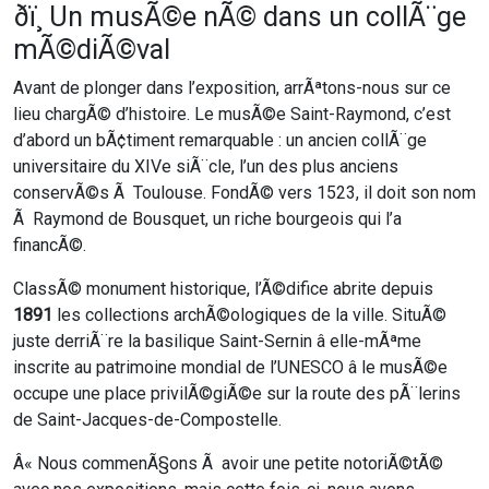
ðï¸ Un musÃ©e nÃ© dans un collÃ¨ge
mÃ©diÃ©val
Avant de plonger dans l’exposition, arrÃªtons-nous sur ce
lieu chargÃ© d’histoire. Le musÃ©e Saint-Raymond, c’est
d’abord un bÃ¢timent remarquable : un ancien collÃ¨ge
universitaire du XIVe siÃ¨cle, l’un des plus anciens
conservÃ©s Ã Toulouse. FondÃ© vers 1523, il doit son nom
Ã Raymond de Bousquet, un riche bourgeois qui l’a
financÃ©.
ClassÃ© monument historique, l’Ã©difice abrite depuis
1891
les collections archÃ©ologiques de la ville. SituÃ©
juste derriÃ¨re la basilique Saint-Sernin â elle-mÃªme
inscrite au patrimoine mondial de l’UNESCO â le musÃ©e
occupe une place privilÃ©giÃ©e sur la route des pÃ¨lerins
de Saint-Jacques-de-Compostelle.
Â« Nous commenÃ§ons Ã avoir une petite notoriÃ©tÃ©