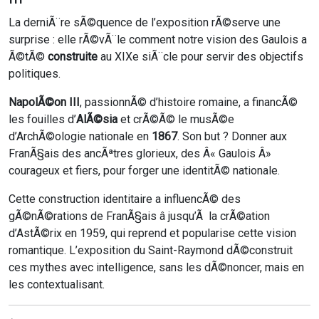
La derniÃ¨re sÃ©quence de l’exposition rÃ©serve une
surprise : elle rÃ©vÃ¨le comment notre vision des Gaulois a
Ã©tÃ©
construite
au XIXe siÃ¨cle pour servir des objectifs
politiques.
NapolÃ©on III
, passionnÃ© d’histoire romaine, a financÃ©
les fouilles d’
AlÃ©sia
et crÃ©Ã© le musÃ©e
d’ArchÃ©ologie nationale en
1867
. Son but ? Donner aux
FranÃ§ais des ancÃªtres glorieux, des Â« Gaulois Â»
courageux et fiers, pour forger une identitÃ© nationale.
Cette construction identitaire a influencÃ© des
gÃ©nÃ©rations de FranÃ§ais â jusqu’Ã la crÃ©ation
d’AstÃ©rix en 1959, qui reprend et popularise cette vision
romantique. L’exposition du Saint-Raymond dÃ©construit
ces mythes avec intelligence, sans les dÃ©noncer, mais en
les contextualisant.