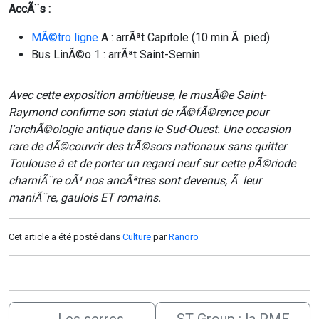
AccÃ¨s :
MÃ©tro ligne
A : arrÃªt Capitole (10 min Ã pied)
Bus LinÃ©o 1 : arrÃªt Saint-Sernin
Avec cette exposition ambitieuse, le musÃ©e Saint-
Raymond confirme son statut de rÃ©fÃ©rence pour
l’archÃ©ologie antique dans le Sud-Ouest. Une occasion
rare de dÃ©couvrir des trÃ©sors nationaux sans quitter
Toulouse â et de porter un regard neuf sur cette pÃ©riode
charniÃ¨re oÃ¹ nos ancÃªtres sont devenus, Ã leur
maniÃ¨re, gaulois ET romains.
Cet article a été posté dans
Culture
par
Ranoro
←
Les serres
ST Group : la PME