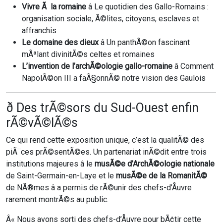
Vivre Ã la romaine
â Le quotidien des Gallo-Romains :
organisation sociale, Ã©lites, citoyens, esclaves et
affranchis
Le domaine des dieux
â Un panthÃ©on fascinant
mÃªlant divinitÃ©s celtes et romaines
L’invention de l’archÃ©ologie gallo-romaine
â Comment
NapolÃ©on III a faÃ§onnÃ© notre vision des Gaulois
ð Des trÃ©sors du Sud-Ouest enfin
rÃ©vÃ©lÃ©s
Ce qui rend cette exposition unique, c’est la qualitÃ© des
piÃ¨ces prÃ©sentÃ©es. Un partenariat inÃ©dit entre trois
institutions majeures â le
musÃ©e d’ArchÃ©ologie nationale
de Saint-Germain-en-Laye et le
musÃ©e de la RomanitÃ©
de NÃ®mes â a permis de rÃ©unir des chefs-d’Åuvre
rarement montrÃ©s au public.
Â« Nous avons sorti des chefs-d’Åuvre pour bÃ¢tir cette