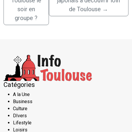
Toulouse le
japonais à découvrir loin
soir en
de Toulouse
→
groupe ?
Catégories
A la Une
Business
Culture
DIvers
Lifestyle
Loisirs