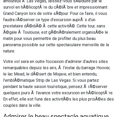
amoureux Ã Las Vegas, laissez-vous sÃ©duire par le
survol en hÃ©licoptÃ¨re du cÃ©lÃ¨bre et impressionnant
Grand Canyon lors de votre sÃ©jour. Pour ce faire, il vous
faudra rÃ©server ce type d’excursion auprÃ¨s d’un
prestataire dÃ©diÃ© Ã cette activitÃ©. Cette tour, sans
Ã©gale Ã Toulouse, est gÃ©nÃ©ralement organisÃ©e le
matin pour vous permettre de profiter du plus beau
panorama possible sur cette spectaculaire merveille de la
nature.
Votre vol sera en outre l’occasion d’admirer d’autres sites
remarquables depuis les airs, Ã l’instar du barrage Hoover,
le lac Mead, le dÃ©sert de Mojave, et bien entendu,
l’emblÃ©matique Strip de Las Vegas. Si vous partez
pendant la haute saison touristique, pensez Ã rÃ©server
quelques jours Ã l’avance votre excursion en hÃ©licoptÃ¨re.
En effet, elle est l’une des activitÃ©s les plus prisÃ©es des
couples dans la ville.
Admirer le beau spectacle aquatique