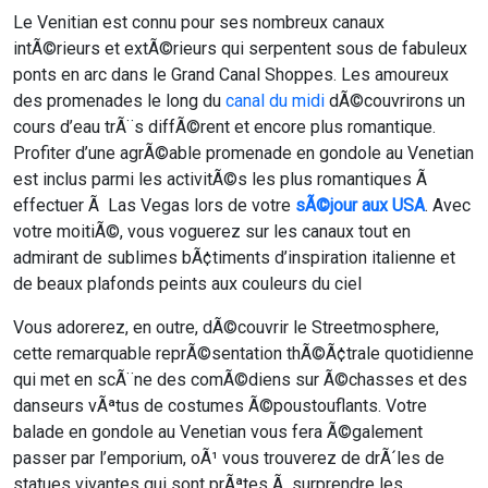
Le Venitian est connu pour ses nombreux canaux
intÃ©rieurs et extÃ©rieurs qui serpentent sous de fabuleux
ponts en arc dans le Grand Canal Shoppes. Les amoureux
des promenades le long du
canal du midi
dÃ©couvrirons un
cours d’eau trÃ¨s diffÃ©rent et encore plus romantique.
Profiter d’une agrÃ©able promenade en gondole au Venetian
est inclus parmi les activitÃ©s les plus romantiques Ã
effectuer Ã Las Vegas lors de votre
sÃ©jour aux USA
. Avec
votre moitiÃ©, vous voguerez sur les canaux tout en
admirant de sublimes bÃ¢timents d’inspiration italienne et
de beaux plafonds peints aux couleurs du ciel
Vous adorerez, en outre, dÃ©couvrir le Streetmosphere,
cette remarquable reprÃ©sentation thÃ©Ã¢trale quotidienne
qui met en scÃ¨ne des comÃ©diens sur Ã©chasses et des
danseurs vÃªtus de costumes Ã©poustouflants. Votre
balade en gondole au Venetian vous fera Ã©galement
passer par l’emporium, oÃ¹ vous trouverez de drÃ´les de
statues vivantes qui sont prÃªtes Ã surprendre les