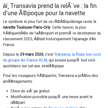
âï¸ Transavia prend la relÃ¨ve : la fin
d’une Ã©poque pour la navette
Le symbole le plus fort de ce rÃ©Ã©quilibrage reste la
navette Toulouse-Paris-Orly
. Cette liaison, la plus
frÃ©quentÃ©e de l’aÃ©roport et premiÃ¨re destination du
classement 2025, Ã©tait historiquement l’apanage d’Air
France.
Depuis le
29 mars 2026
, c’est
Transavia, la filiale low-cost
du groupe Air France-KLM
, qui assure jusqu’Ã huit vols
quotidiens sur cet axe stratÃ©gique.
Pour les voyageurs frÃ©quents, Transavia a prÃ©vu des
amÃ©nagements :
Choix de siÃ¨ge gratuit
Modification possible jusqu’Ã une heure avant le
dÃ©part