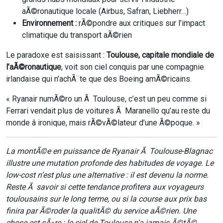
aÃ©ronautique locale (Airbus, Safran, Liebherr…)
Environnement :
rÃ©pondre aux critiques sur l’impact
climatique du transport aÃ©rien
Le paradoxe est saisissant :
Toulouse, capitale mondiale de
l’aÃ©ronautique
, voit son ciel conquis par une compagnie
irlandaise qui n’achÃ¨te que des Boeing amÃ©ricains.
« Ryanair numÃ©ro un Ã Toulouse, c’est un peu comme si
Ferrari vendait plus de voitures Ã Maranello qu’au reste du
monde â ironique, mais rÃ©vÃ©lateur d’une Ã©poque. »
La montÃ©e en puissance de Ryanair Ã Toulouse-Blagnac
illustre une mutation profonde des habitudes de voyage. Le
low-cost n’est plus une alternative : il est devenu la norme.
Reste Ã savoir si cette tendance profitera aux voyageurs
toulousains sur le long terme, ou si la course aux prix bas
finira par Ã©roder la qualitÃ© du service aÃ©rien. Une
chose est sÃ»re : le ciel de Toulouse n’a jamais Ã©tÃ©