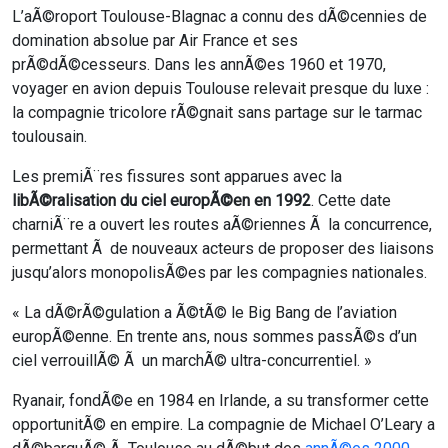
L’aÃ©roport Toulouse-Blagnac a connu des dÃ©cennies de
domination absolue par Air France et ses
prÃ©dÃ©cesseurs. Dans les annÃ©es 1960 et 1970,
voyager en avion depuis Toulouse relevait presque du luxe :
la compagnie tricolore rÃ©gnait sans partage sur le tarmac
toulousain.
Les premiÃ¨res fissures sont apparues avec la
libÃ©ralisation du ciel europÃ©en en 1992
. Cette date
charniÃ¨re a ouvert les routes aÃ©riennes Ã la concurrence,
permettant Ã de nouveaux acteurs de proposer des liaisons
jusqu’alors monopolisÃ©es par les compagnies nationales.
« La dÃ©rÃ©gulation a Ã©tÃ© le Big Bang de l’aviation
europÃ©enne. En trente ans, nous sommes passÃ©s d’un
ciel verrouillÃ© Ã un marchÃ© ultra-concurrentiel. »
Ryanair, fondÃ©e en 1984 en Irlande, a su transformer cette
opportunitÃ© en empire. La compagnie de Michael O’Leary a