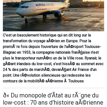
C’est un basculement historique qui en dit long sur la
transformation du voyage aÃ©rien en Europe. Pour la
premiÃ¨re fois depuis l’ouverture de l’aÃ©roport Toulouse-
Blagnac en 1953, la compagnie nationale franÃ§aise n’est
plus le transporteur numÃ©ro un de la Ville rose. Ryanair, le
gÃ©ant irlandais du low-cost, s’est hissÃ© au sommet avec
24 % des parts de marchÃ©, devanÃ§ant Air France d’un
point. Une rÃ©volution silencieuse qui redessine les
contours de la mobilitÃ© aÃ©rienne Ã Toulouse.
ð« Du monopole d’Ãtat au rÃ¨gne du
low-cost : 70 ans d’histoire aÃ©rienne