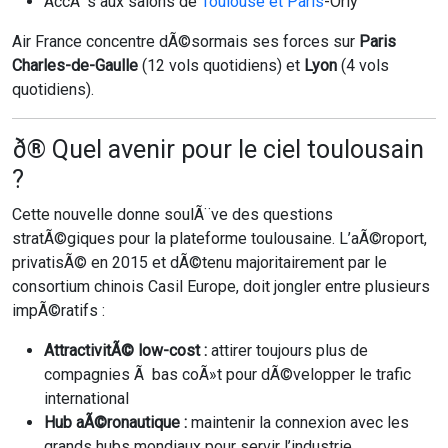
AccÃ¨s aux salons de
Toulouse et Paris
-Orly
Air France concentre dÃ©sormais ses forces sur
Paris
Charles-de-Gaulle
(12 vols quotidiens) et
Lyon
(4 vols
quotidiens).
ð® Quel avenir pour le ciel toulousain
?
Cette nouvelle donne soulÃ¨ve des questions
stratÃ©giques pour la plateforme toulousaine. L’aÃ©roport,
privatisÃ© en 2015 et dÃ©tenu majoritairement par le
consortium chinois Casil Europe, doit jongler entre plusieurs
impÃ©ratifs :
AttractivitÃ© low-cost :
attirer toujours plus de
compagnies Ã bas coÃ»t pour dÃ©velopper le trafic
international
Hub aÃ©ronautique :
maintenir la connexion avec les
grands hubs mondiaux pour servir l’industrie