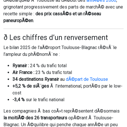
dÃ©barquÃ© Ã Toulouse au dÃ©but des
annÃ©es 2000
,
grignotant progressivement des parts de marchÃ© avec une
recette simple :
des prix cassÃ©s et un rÃ©seau
paneuropÃ©en
.
ð Les chiffres d’un renversement
Le bilan 2025 de l’aÃ©roport Toulouse-Blagnac rÃ©vÃ¨le
l’ampleur du phÃ©nomÃ¨ne :
Ryanair :
24 % du trafic total
Air France :
23 % du trafic total
34 destinations Ryanair
au
dÃ©part de Toulouse
+5,2 % de siÃ¨ges
Ã l’international, portÃ©s par le low-
cost
-3,4 %
sur le trafic national
Les compagnies Ã bas coÃ»t reprÃ©sentent dÃ©sormais
la moitiÃ© des 26 transporteurs
opÃ©rant Ã Toulouse-
Blagnac. Un Ã©quilibre qui penche chaque annÃ©e un peu