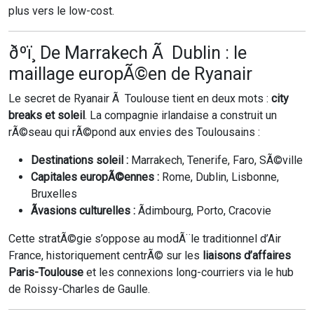
plus vers le low-cost.
ðºï¸ De Marrakech Ã Dublin : le
maillage europÃ©en de Ryanair
Le secret de Ryanair Ã Toulouse tient en deux mots :
city
breaks et soleil
. La compagnie irlandaise a construit un
rÃ©seau qui rÃ©pond aux envies des Toulousains :
Destinations soleil :
Marrakech, Tenerife, Faro, SÃ©ville
Capitales europÃ©ennes :
Rome, Dublin, Lisbonne,
Bruxelles
Ãvasions culturelles :
Ãdimbourg, Porto, Cracovie
Cette stratÃ©gie s’oppose au modÃ¨le traditionnel d’Air
France, historiquement centrÃ© sur les
liaisons d’affaires
Paris-Toulouse
et les connexions long-courriers via le hub
de Roissy-Charles de Gaulle.